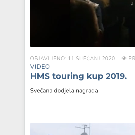
OBJAVLJENO: 11 SIJEČANJ 2020
PR
VIDEO
HMS touring kup 2019.
Svečana dodjela nagrada