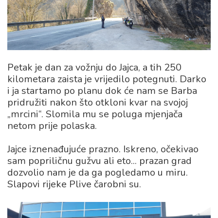
Petak je dan za vožnju do Jajca, a tih 250
kilometara zaista je vrijedilo potegnuti. Darko
i ja startamo po planu dok će nam se Barba
pridružiti nakon što otkloni kvar na svojoj
„mrcini“. Slomila mu se poluga mjenjača
netom prije polaska.
Jajce iznenađujuće prazno. Iskreno, očekivao
sam popriličnu gužvu ali eto... prazan grad
dozvolio nam je da ga pogledamo u miru.
Slapovi rijeke Plive čarobni su.