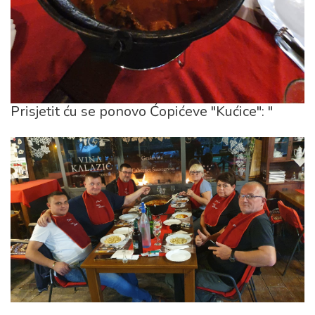
Prisjetit ću se ponovo Ćopićeve "Kućice": "