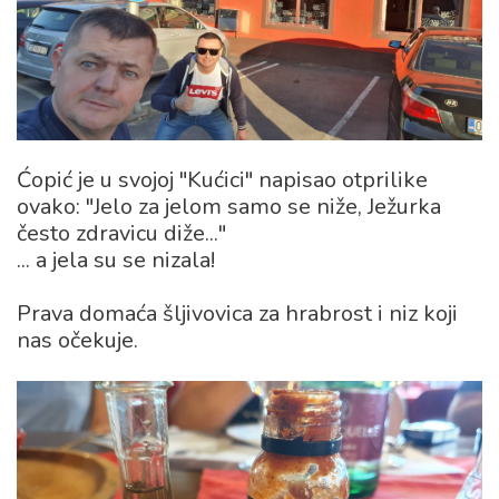
Ćopić je u svojoj "Kućici" napisao otprilike
ovako: "Jelo za jelom samo se niže, Ježurka
često zdravicu diže..."
... a jela su se nizala!
Prava domaća šljivovica za hrabrost i niz koji
nas očekuje.