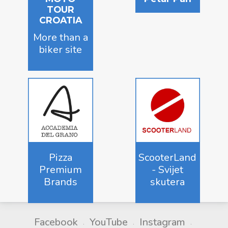
TOUR
CROATIA
More than a
biker site
Pizza
ScooterLand
Premium
- Svijet
Brands
skutera
Facebook
YouTube
Instagram