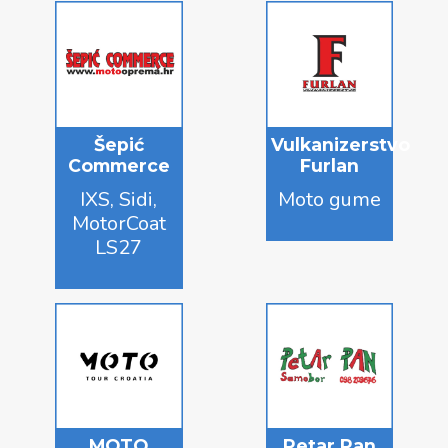
Šepić
Vulkanizerstvo
Commerce
Furlan
IXS, Sidi,
Moto gume
MotorCoat
LS27
MOTO
Petar Pan