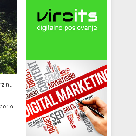
rzinu
oborio