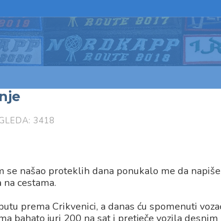
anje
GLEDA: 3418
 sam se našao proteklih dana ponukalo me da napiš
a na cestama.
tu prema Crikvenici, a danas ću spomenuti voza
bahato juri 200 na sat i pretječe vozila desnim