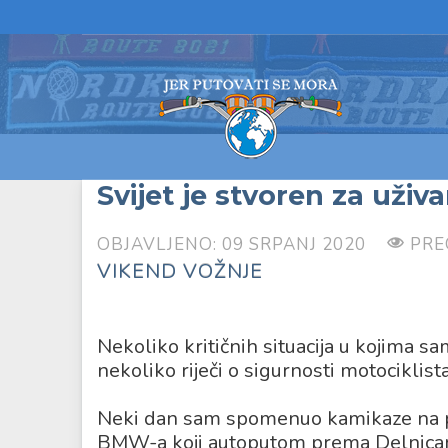
Svijet je stvoren za uživ
OBJAVLJENO: 09 SRPANJ 2020
PRE
VIKEND VOŽNJE
Nekoliko kritičnih situacija u kojima
nekoliko riječi o sigurnosti motociklist
Neki dan sam spomenuo kamikaze na pu
BMW-a koji autoputom prema Delnicama 