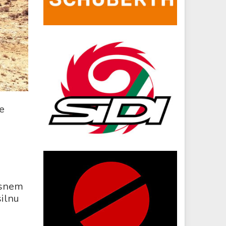
je
tisnem
silnu