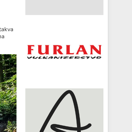
takva
ma