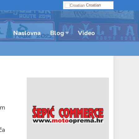
Croatian
Naslovna
Video
Blog
em
ča