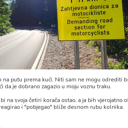
 na putu prema kući. Niti sam ne mogu odrediti b
i da je dobrano zagazio u moju voznu traku.
i na svoja četiri korača ostao, a ja bih vjerojatno 
eagirao i "pobjegao" bliže desnom rubu kolnika.