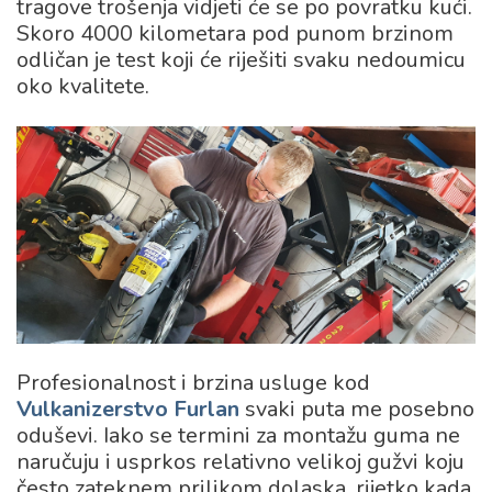
tragove trošenja vidjeti će se po povratku kući.
Skoro 4000 kilometara pod punom brzinom
odličan je test koji će riješiti svaku nedoumicu
oko kvalitete.
Profesionalnost i brzina usluge kod
Vulkanizerstvo Furlan
svaki puta me posebno
oduševi. Iako se termini za montažu guma ne
naručuju i usprkos relativno velikoj gužvi koju
često zateknem prilikom dolaska, rijetko kada