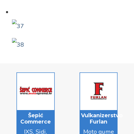
Šepić
Vulkanizerstvo
Commerce
Furlan
IXS, Sidi,
Moto gume