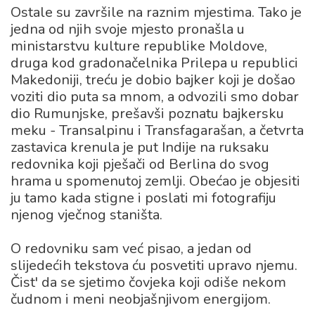
Ostale su završile na raznim mjestima. Tako je
jedna od njih svoje mjesto pronašla u
ministarstvu kulture republike Moldove,
druga kod gradonačelnika Prilepa u republici
Makedoniji, treću je dobio bajker koji je došao
voziti dio puta sa mnom, a odvozili smo dobar
dio Rumunjske, prešavši poznatu bajkersku
meku - Transalpinu i Transfagarašan, a četvrta
zastavica krenula je put Indije na ruksaku
redovnika koji pješači od Berlina do svog
hrama u spomenutoj zemlji. Obećao je objesiti
ju tamo kada stigne i poslati mi fotografiju
njenog vječnog staništa.
O redovniku sam već pisao, a jedan od
slijedećih tekstova ću posvetiti upravo njemu.
Čist' da se sjetimo čovjeka koji odiše nekom
čudnom i meni neobjašnjivom energijom.