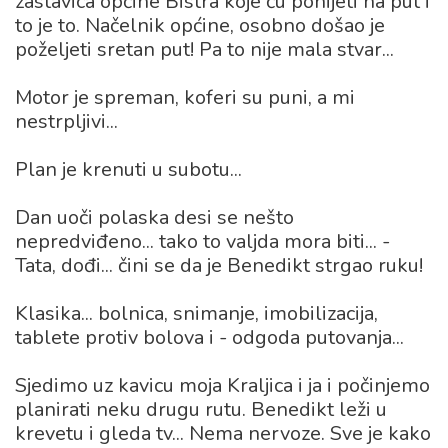
zastavica općine Bistra koje ću ponijeti na put i
to je to. Načelnik općine, osobno došao je
poželjeti sretan put! Pa to nije mala stvar...
Motor je spreman, koferi su puni, a mi
nestrpljivi...
Plan je krenuti u subotu...
Dan uoči polaska desi se nešto
nepredviđeno... tako to valjda mora biti... -
Tata, dođi... čini se da je Benedikt strgao ruku!
Klasika... bolnica, snimanje, imobilizacija,
tablete protiv bolova i - odgoda putovanja...
Sjedimo uz kavicu moja Kraljica i ja i počinjemo
planirati neku drugu rutu. Benedikt leži u
krevetu i gleda tv... Nema nervoze. Sve je kako