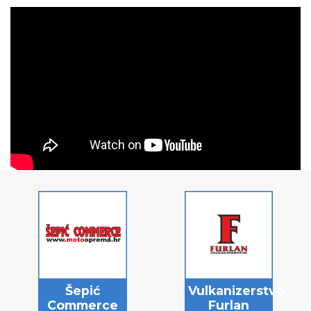
Šepić
Vulkanizerstvo
Commerce
Furlan