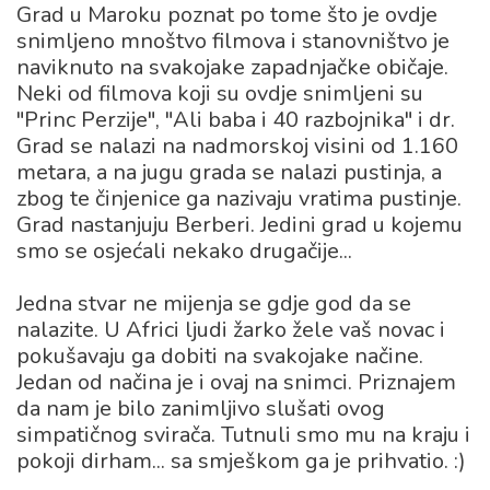
Grad u Maroku poznat po tome što je ovdje
snimljeno mnoštvo filmova i stanovništvo je
naviknuto na svakojake zapadnjačke običaje.
Neki od filmova koji su ovdje snimljeni su
"Princ Perzije", "Ali baba i 40 razbojnika" i dr.
Grad se nalazi na nadmorskoj visini od 1.160
metara, a na jugu grada se nalazi pustinja, a
zbog te činjenice ga nazivaju vratima pustinje.
Grad nastanjuju Berberi. Jedini grad u kojemu
smo se osjećali nekako drugačije...
Jedna stvar ne mijenja se gdje god da se
nalazite. U Africi ljudi žarko žele vaš novac i
pokušavaju ga dobiti na svakojake načine.
Jedan od načina je i ovaj na snimci. Priznajem
da nam je bilo zanimljivo slušati ovog
simpatičnog svirača. Tutnuli smo mu na kraju i
pokoji dirham... sa smješkom ga je prihvatio. :)