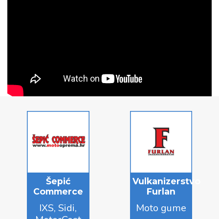
Šepić
Vulkanizerstvo
Commerce
Furlan
IXS, Sidi,
Moto gume