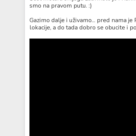
smo na pravom putu. :)
Gazimo dalje i uživamo... pred nama je 
lokacije, a do tada dobro se obucite i po