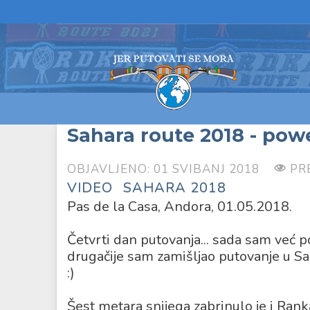
Sahara route 2018 - powe
OBJAVLJENO: 01 SVIBANJ 2018
PR
VIDEO
SAHARA 2018
Pas de la Casa, Andora, 01.05.2018.
Četvrti dan putovanja... sada sam već p
drugačije sam zamišljao putovanje u Saha
:)
Šest metara snijega zabrinulo je i Rank