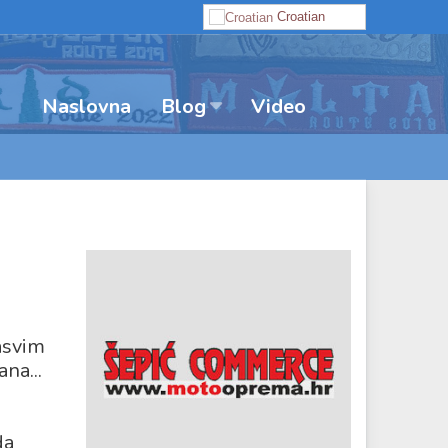
Croatian
Naslovna
Video
Blog
Sasvim
na...
da