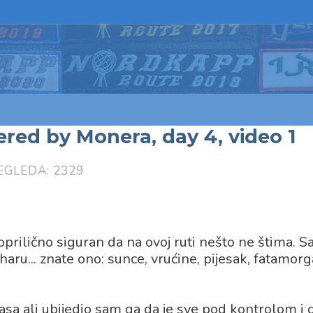
red by Monera, day 4, video 1
EGLEDA: 2329
oprilično siguran da na ovoj ruti nešto ne štima. 
ru... znate ono: sunce, vrućine, pijesak, fatamorga
asa ali ubijedio sam ga da je sve pod kontrolom i 